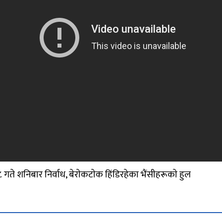
ते शनिबार निर्वाध, बेराेकटाेक हिंडिरहेका भैंसीहरूकाे हुल