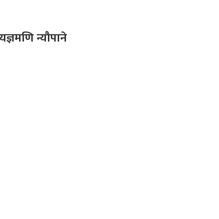
ज्ञमणि न्यौपाने