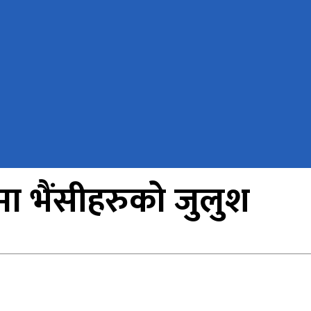
कमा भैंसीहरुको जुलुश