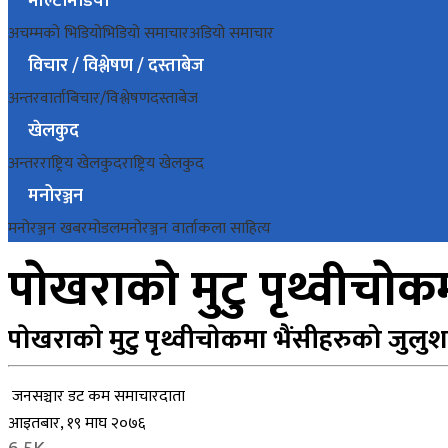
मल्टिमिडिया
अचम्मको भिडियो
भिडियो समाचार
अडियो समाचार
विचार / विश्लेषण / दस्ताबेज
अन्तरवार्ता
बिचार/विश्लेषण
दस्ताबेज
खेलकुद
अन्तरराष्ट्रिय खेलकुद
राष्ट्रिय खेलकुद
मनोरञ्जन
मनोरञ्जन खबर
मोडल
मनोरञ्जन वार्ता
कला साहित्य
पाेखराकाे मुटु पृथ्वीचाे
पाेखराकाे मुटु पृथ्वीचाेकमा भैंसीहरुको जुलुश
जनसञ्चार डट कम समाचारदाता
आइतबार, १९ माघ २०७६