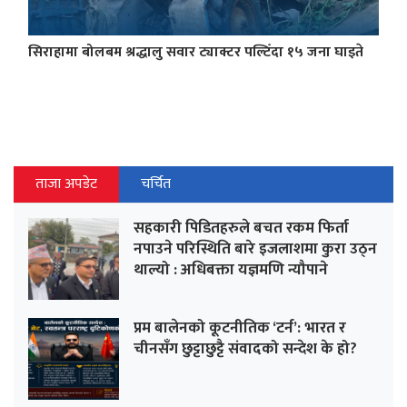
सिराहामा बोलबम श्रद्धालु सवार ट्याक्टर पल्टिँदा १५ जना घाइते
ताजा अपडेट
चर्चित
सहकारी पिडितहरुले बचत रकम फिर्ता
नपाउने परिस्थिति बारे इजलाशमा कुरा उठ्न
थाल्यो : अधिबक्ता यज्ञमणि न्यौपाने
प्रम बालेनको कूटनीतिक ‘टर्न’: भारत र
चीनसँग छुट्टाछुट्टै संवादको सन्देश के हो?