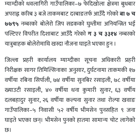
म्याग्दीको धवलागिरी गाउँपालिका–७ फेदिखोला क्षेत्रमा बुधबार
अपराह्न करिब ३ बजे ताकमबाट दरबाङतर्फ आउँदै गरेको
बा ७ च
७७९५
नम्बरको बोलेरो जिप सडकको घुम्तीमा अनियन्त्रित भई
पल्टिएर विपरीत दिशाबाट आउँदै गरेको
ग ३ च ३३१४
नम्बरको
यात्रुबाहक बोलेरोमाथि खस्दा नाैजना घाइते भएका हुन ।
जिल्ला प्रहरी कार्यालय म्याग्दीका सूचना अधिकारी प्रहरी
निरीक्षक सागर तिमिल्सिनाका अनुसार, दुर्घटनामा ताकमकी १७
वर्षीया रबिना सिर्पाली, ७४ वर्षीया सुनबिर रसाइली, ७८ वर्षीया
ख्याउटी रसाइली, ४० वर्षीया धना कुमारी सुनार, ६३ वर्षीय
दलबहादुर सुनार, २६ वर्षीया कल्पना सुनार तथा रोल्पा खवाङ
गाउँपालिका–५ निवासी ५२ वर्षीय भीमसेन पुनसहित ९ जना
घाइते भएका छन्। भीमसेन पुनको हातमा सामान्य चोट लागेको
छ।