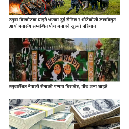
रसुवा बिष्फोटमा घाइते भएका दुई सैनिक र भोटेकोसी जलविद्युत
आयोजनासँग सम्बन्धित पाँच जनाको खुल्यो पहिचान
रसुवास्थित नेपाली सेनाको गणमा विस्फोट, पाँच जना घाइते