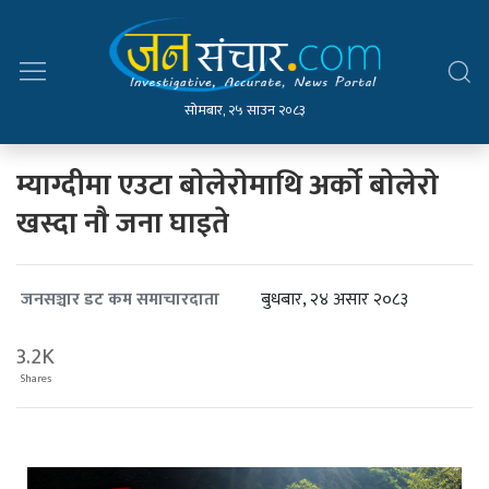
सोमबार, २५ साउन २०८३
म्याग्दीमा एउटा बाेलेराेमाथि अर्काे बाेलेराे
खस्दा नाै जना घाइते
बुधबार, २४ असार २०८३
जनसञ्चार डट कम समाचारदाता
3.2K
Shares