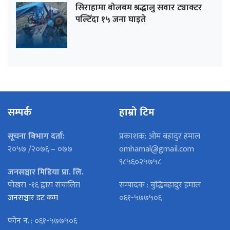
सिराहामा बोलबम श्रद्धालु सवार ट्याक्टर
पल्टिँदा १५ जना घाइते
सम्पर्क
हाम्रो टिम
सूचना बिभाग दर्ता:
प्रकाशक: ओम बहादुर हमाल
२०५७ /२०७६ – ०७७
omhamal@gmail.com
९८५६०२५७५८
जनसञ्चार मिडिया प्रा. लि.
पोखरा -१६ द्वारा संचालित
सम्पादक : बुद्धिबहादुर हमाल
जनसञ्चार डट कम
०६१-५७७५०६
फोन न. : ०६१-५७७५०६