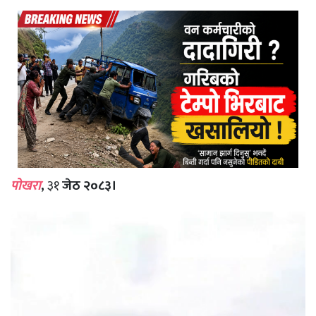
पोखरा
,
३१
जेठ २०८३।