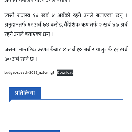
अर्ब विनियोजन गरिने उनले बताए ।
त्यस्तै राजस्व १४ खर्ब ४ अर्बको रहने उनले बताएका छन् ।
अनुदानतर्फ ६१ अर्ब ७४ करोड, वैदेशिक ऋणतर्फ २ खर्ब ४७ अर्ब
रहने उनले बताएका छन् ।
जसमा आन्तरिक ऋणतर्फबाट ४ खर्ब १० अर्ब र चालुतर्फ १२ खर्ब
७० अर्ब रहने छ ।
budget-speech-2083_nz9wmgt
Download
प्रतिक्रिया