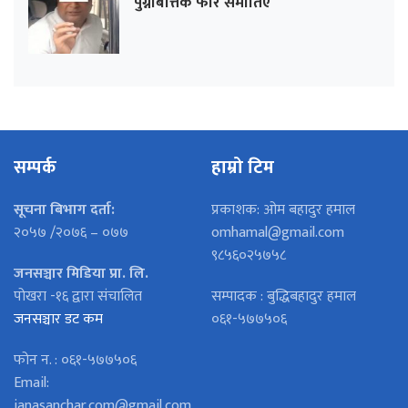
पुग्नेबित्तिकै फेरि समातिए
सम्पर्क
हाम्रो टिम
सूचना बिभाग दर्ता:
प्रकाशक: ओम बहादुर हमाल
२०५७ /२०७६ – ०७७
omhamal@gmail.com
९८५६०२५७५८
जनसञ्चार मिडिया प्रा. लि.
पोखरा -१६ द्वारा संचालित
सम्पादक : बुद्धिबहादुर हमाल
जनसञ्चार डट कम
०६१-५७७५०६
फोन न. : ०६१-५७७५०६
Email:
janasanchar.com@gmail.com