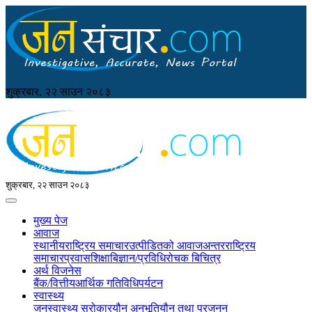
शुक्रबार, २२ साउन २०८३
शुक्रबार, २२ साउन २०८३
मुख्य पेज
आवाज
स्थानीय
राष्ट्रिय समाचार
उत्पीडितको आवाज
अन्तरराष्ट्रिय
समाचार
प्रवास
शिक्षा
बिज्ञान/प्रविधि
रोचक बिचित्र
अर्थ विजनेस
बैंक/वित्तीय
आर्थिक गतिविधि
पर्यटन
स्वास्थ्य
जनस्वास्थ्य सरोकार
यौन अनुभूति
यौन तथा प्रजनन्