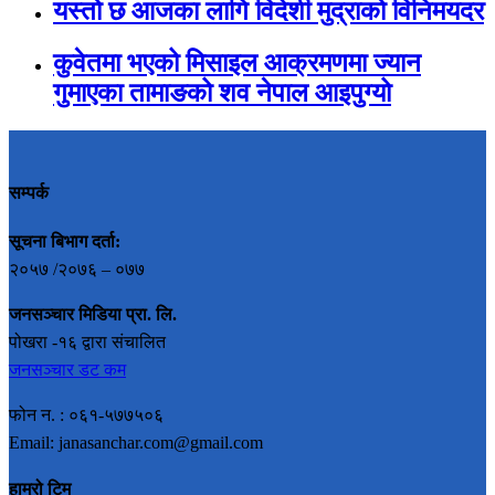
यस्तो छ आजका लागि विदेशी मुद्राको विनिमयदर
कुवेतमा भएको मिसाइल आक्रमणमा ज्यान
गुमाएका तामाङको शव नेपाल आइपुग्यो
सम्पर्क
सूचना बिभाग दर्ता:
२०५७ /२०७६ – ०७७
जनसञ्चार मिडिया प्रा. लि.
पोखरा -१६ द्वारा संचालित
जनसञ्चार डट कम
फोन न. : ०६१-५७७५०६
Email: janasanchar.com@gmail.com
हाम्रो टिम