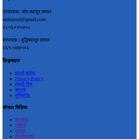
प्रकाशक: ओम बहादुर हमाल
omhamal@gmail.com
९८५६०२५७५८
सम्पादक : बुद्धिबहादुर हमाल
०६१-५७७५०६
लिङ्कहरु
हाम्रो बारेमा
Privacy Policy
हाम्रो टिम
सम्पर्क
युनिकोड
सोसल मिडिया
फेसबुक
ट्वीटर
युट्युब
इन्स्टाग्राम