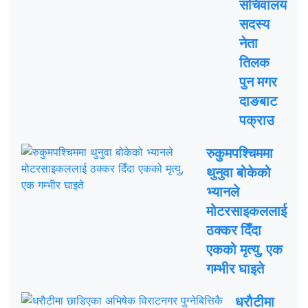
सचिवालय
सदस्य
नेता
तिलक
पुन मगर
दाङबाट
पक्राउ
रुकुमपश्चिममा
थुनुवा बोकेको
भ्यानले
मोटरसाइकललाई
ठक्कर दिँदा
एकको मृत्यु, एक
गम्भीर घाइते
धराैटीमा