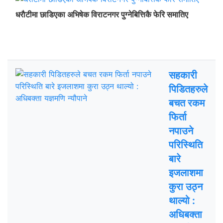
धराैटीमा छाडिएका अभिषेक विराटनगर पुग्नेबित्तिकै फेरि समातिए
ताजा अपडेट
चर्चित
सहकारी
पिडितहरुले
बचत रकम
फिर्ता
नपाउने
परिस्थिति
बारे
इजलाशमा
कुरा उठ्न
थाल्यो :
अधिबक्ता