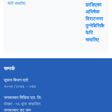
छाडिएका
अभिषेक
विराटनगर
पुग्नेबित्तिकै
फेरि
समातिए
सम्पर्क
सूचना बिभाग दर्ता:
२०५७ /२०७६ – ०७७
जनसञ्चार मिडिया प्रा. लि.
पोखरा -१६ द्वारा संचालित
जनसञ्चार डट कम