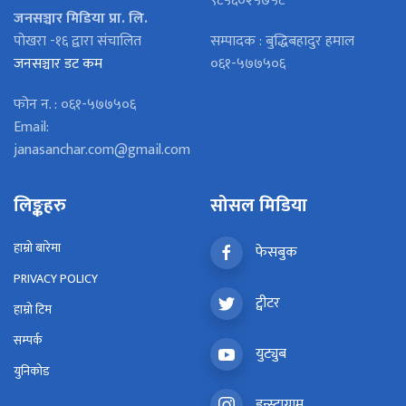
९८५६०२५७५८
जनसञ्चार मिडिया प्रा. लि.
पोखरा -१६ द्वारा संचालित
सम्पादक : बुद्धिबहादुर हमाल
जनसञ्चार डट कम
०६१-५७७५०६
फोन न. : ०६१-५७७५०६
Email:
janasanchar.com@gmail.com
लिङ्कहरु
सोसल मिडिया
हाम्रो बारेमा
फेसबुक
PRIVACY POLICY
ट्वीटर
हाम्रो टिम
सम्पर्क
युट्युब
युनिकोड
इन्स्टाग्राम