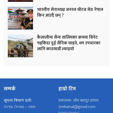
भारतीय सेनाध्यक्ष जनरल धीरज सेठ नेपाल
किन आउदै छन् ?
कैलालीमा सैन्य तालिमका क्रममा ग्रिनेट
पड्किँदा दुई सैनिक घाइते, थप उपचारका
लागि काठमाडौं ल्याइयो
सम्पर्क
हाम्रो टिम
सूचना बिभाग दर्ता:
प्रकाशक: ओम बहादुर हमाल
२०५७ /२०७६ – ०७७
omhamal@gmail.com