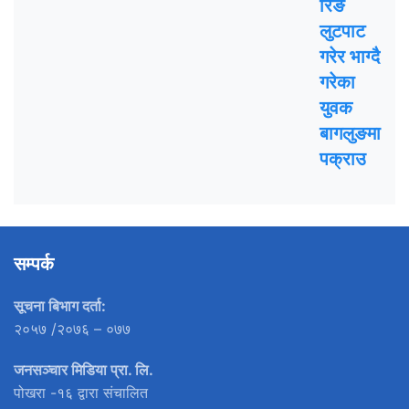
रिङ
लुटपाट
गरेर भाग्दै
गरेका
युवक
बागलुङमा
पक्राउ
सम्पर्क
सूचना बिभाग दर्ता:
२०५७ /२०७६ – ०७७
जनसञ्चार मिडिया प्रा. लि.
पोखरा -१६ द्वारा संचालित