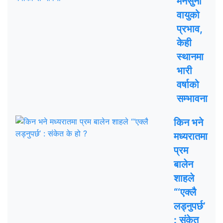
मनसुनी
वायुको
प्रभाव,
केही
स्थानमा
भारी
वर्षाको
सम्भावना
किन भने
मध्यरातमा
प्रम
बालेन
शाहले
“‘एक्लै
लड्नुपर्छ’
: संकेत