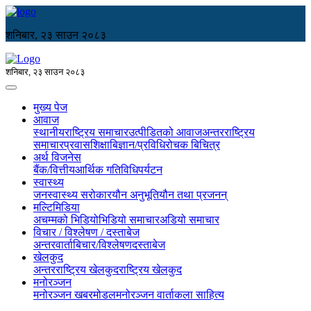
शनिबार, २३ साउन २०८३
शनिबार, २३ साउन २०८३
मुख्य पेज
आवाज
स्थानीय
राष्ट्रिय समाचार
उत्पीडितको आवाज
अन्तरराष्ट्रिय
समाचार
प्रवास
शिक्षा
बिज्ञान/प्रविधि
रोचक बिचित्र
अर्थ विजनेस
बैंक/वित्तीय
आर्थिक गतिविधि
पर्यटन
स्वास्थ्य
जनस्वास्थ्य सरोकार
यौन अनुभूति
यौन तथा प्रजनन्
मल्टिमिडिया
अचम्मको भिडियो
भिडियो समाचार
अडियो समाचार
विचार / विश्लेषण / दस्ताबेज
अन्तरवार्ता
बिचार/विश्लेषण
दस्ताबेज
खेलकुद
अन्तरराष्ट्रिय खेलकुद
राष्ट्रिय खेलकुद
मनोरञ्जन
मनोरञ्जन खबर
मोडल
मनोरञ्जन वार्ता
कला साहित्य