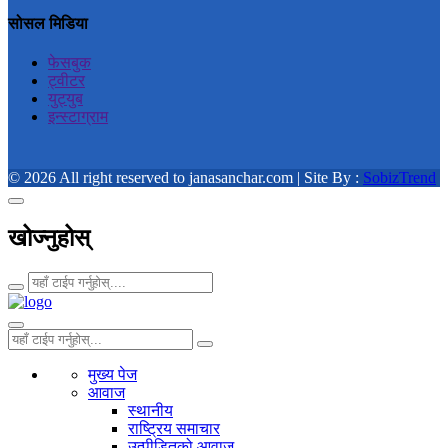
सोसल मिडिया
फेसबुक
ट्वीटर
युट्युब
इन्स्टाग्राम
© 2026 All right reserved to janasanchar.com | Site By :
SobizTrend
खोज्नुहोस्
मुख्य पेज
आवाज
स्थानीय
राष्ट्रिय समाचार
उत्पीडितको आवाज