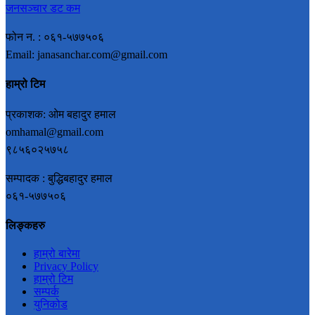
जनसञ्चार डट कम
फोन न. : ०६१-५७७५०६
Email: janasanchar.com@gmail.com
हाम्रो टिम
प्रकाशक: ओम बहादुर हमाल
omhamal@gmail.com
९८५६०२५७५८
सम्पादक : बुद्धिबहादुर हमाल
०६१-५७७५०६
लिङ्कहरु
हाम्रो बारेमा
Privacy Policy
हाम्रो टिम
सम्पर्क
युनिकोड