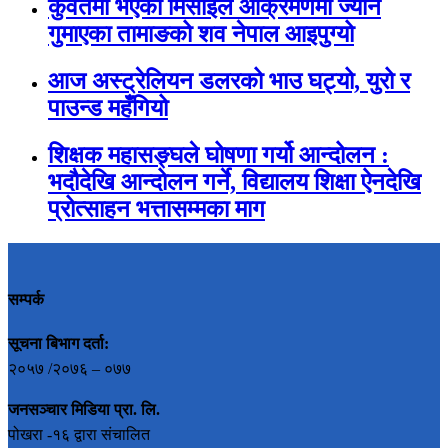
कुवेतमा भएको मिसाइल आक्रमणमा ज्यान
गुमाएका तामाङको शव नेपाल आइपुग्यो
आज अस्ट्रेलियन डलरको भाउ घट्यो, युरो र
पाउन्ड महँगियो
शिक्षक महासङ्घले घोषणा गर्यो आन्दोलन :
भदौदेखि आन्दोलन गर्ने, विद्यालय शिक्षा ऐनदेखि
प्रोत्साहन भत्तासम्मका माग
सम्पर्क
सूचना बिभाग दर्ता:
२०५७ /२०७६ – ०७७
जनसञ्चार मिडिया प्रा. लि.
पोखरा -१६ द्वारा संचालित