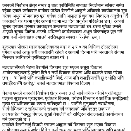
कास्की निर्वाचन क्षेत्र नम्बर ३ बाट प्रतिनिधि सभाका निवर्तमान सांसद समेत
रहेका एमाले उम्मेदवार दामोदर पौडेल वैरागीले आफूले अघिल्लो कार्यकालमा शुरु
गरेका अधुरा योजनाहरु पूरा गर्नका लागि आफूलाई चुनाबमा जिताउन अनुरोध गर्दै
जनताको घर-घरमा पुगेर आफ्नो पक्षमा मत दिन अनुरोध गरिरहेका छन्। आफ्नो
चुनाब प्रचार-प्रसार कार्यक्रम अन्तरगत मतदाताको घर-घरमा पुगेका उनले
आफूले चुनाब जितेमा आफ्नो अघिल्लो कार्यकालका अधुरा योजनाहरु पूरा गर्ने
तथा नयाँ योजनाहरु ल्याउने प्रतिबद्धता व्यक्त गरिरहेका छन्।
शुक्रबार पोखरा महानगरपालिकाका वडा नं.२ र ५ का विभिन्न टोलटोलमा
पुगेका उनले आफू सधैं जनतासँगै रहेको र आगामी दिनमा पनि जनताको सेवामा
निरन्तर लागिरहने प्रतिबद्धता व्यक्त गरे ।
मतदातासँगको भेटमा वैरागीले विगतमा शुरु भएका अधुरा विकास
आयोजनाहरूलाई पूर्णता दिने र नयाँ विकास योजना अघि बढाउने वाचा गरेका
छन् । ‘म हिजो पनि तपाईँहरूसँगै थिएँ, आज पनि तपाईँहरूसँगै छु र भोलि पनि
तपाईँहरूसँगै रहनेछु,’ उनले मतदातामाझ विश्वास दिलाए ।
नेकपा एमाले कास्की निर्वाचन क्षेत्र नम्बर ३ ले सार्वजनिक गरेको प्रतिबद्धता
पत्रमा सुशासन प्रवद्र्धन, पूर्वाधार विकास, पर्यटन विस्तार र आर्थिक समृद्धिलाई
मुख्य प्राथमिकताका रूपमा राखिएको छ । पार्टीले मुलुकको स्वाधीनता,
सार्वभौमिकता र संविधानको संरक्षण गर्दै जनताको जीवनस्तर उकास्ने
लक्ष्यसहित “समृद्ध नेपाल, सुखी नेपाली” को राष्ट्रिय संकल्पलाई कार्यान्वयन
गर्ने जनाएको छ ।
एमालेले वैरागीलाई विजयी गराउन आह्वान गर्दै विगतमा सुरु भएका विकास
आयोजनाहरूलाई पूर्णता दिने र नयाँ सम्भावनायुक्त परियोजनाहरू अघि बढाउने