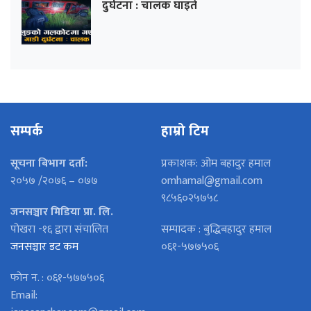
दुर्घटना : चालक घाइते
सम्पर्क
हाम्रो टिम
सूचना बिभाग दर्ता:
प्रकाशक: ओम बहादुर हमाल
२०५७ /२०७६ – ०७७
omhamal@gmail.com
९८५६०२५७५८
जनसञ्चार मिडिया प्रा. लि.
पोखरा -१६ द्वारा संचालित
सम्पादक : बुद्धिबहादुर हमाल
जनसञ्चार डट कम
०६१-५७७५०६
फोन न. : ०६१-५७७५०६
Email: