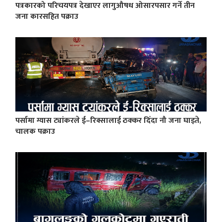
पत्रकारको परिचयपत्र देखाएर लागुऔषध ओसारपसार गर्ने तीन
जना कारसहित पक्राउ
पर्सामा ग्यास ट्यांकरले ई–रिक्सालाई ठक्कर दिँदा नौ जना घाइते,
चालक पक्राउ