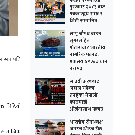
कञ्चन पत्रकारिता
पुरस्कार २०८३ बाट
पत्रकारद्वय सारु र
जिटी सम्मानित
लागू औषध ब्राउन
सुगरसहित
पोखराबाट भारतीय
नागरिक पक्राउ,
टीका सभापति
एकसय ४०.७७ ग्राम
बरामद
साउदी अरबबाट
जहाज चढेका
तनहुँका नेपाली
काठमाडौं
्त भिडियो
ओर्लनासाथ पक्राउ
भारतीय सेनाध्यक्ष
जनरल धीरज सेठ
 । सामाजिक