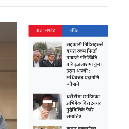
ताजा अपडेट
चर्चित
सहकारी पिडितहरुले
बचत रकम फिर्ता
नपाउने परिस्थिति
बारे इजलाशमा कुरा
उठ्न थाल्यो :
अधिबक्ता यज्ञमणि
न्यौपाने
धराैटीमा छाडिएका
अभिषेक विराटनगर
पुग्नेबित्तिकै फेरि
समातिए