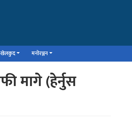
खेलकुद
मनोरञ्जन
 मागे (हेर्नुस