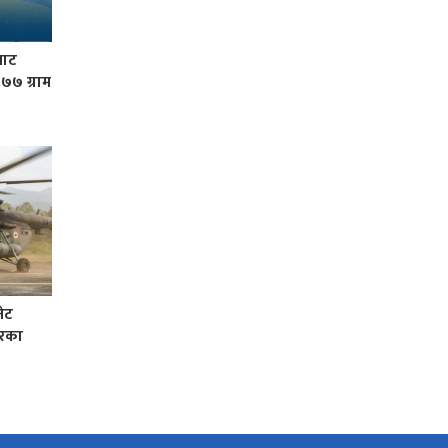
बाट
७७ ग्राम
नेट
ारका