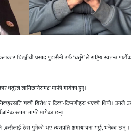
र चिरञ्जीवी प्रसाद पुडासैनी उर्फ ‘धतुरे’ ले राष्ट्रिय स्वतन्त्र पार्
र धतुरेले लामिछानेसमक्ष माफी मागेका हुन्।
िकहरुप्रति चर्को बिरोध र टिका-टिप्पणीहरु भएको थियो। उनले उक
र्वजनिक रूपमा माफी मागेका छन्।
 ,कसैलाई ठेस पुगेको भए त्यसप्रति क्षमायाचना गर्छु, भनेका छन्