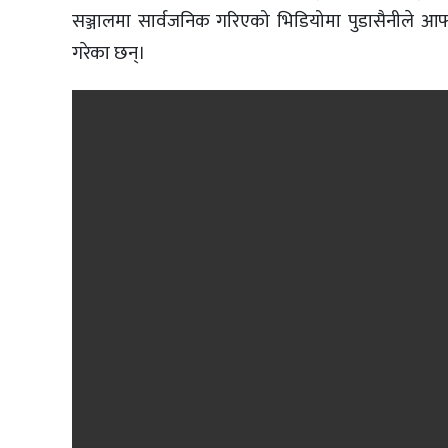
सञ्जालमा सार्वजनिक गरिएको भिडियोमा पुडासैनीले आफ्नो
गरेका छन्।