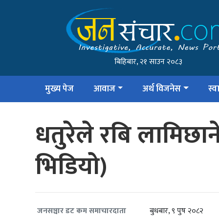
बिहिबार, २१ साउन २०८३
मुख्य पेज
आवाज
अर्थ विजनेस
स्वा
धतुरेले रबि लामिछाने
भिडियो)
बुधबार, ९ पुष २०८२
जनसञ्चार डट कम समाचारदाता