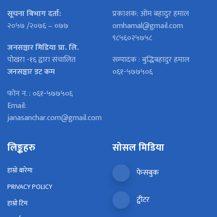
सूचना बिभाग दर्ता:
प्रकाशक: ओम बहादुर हमाल
२०५७ /२०७६ – ०७७
omhamal@gmail.com
९८५६०२५७५८
जनसञ्चार मिडिया प्रा. लि.
पोखरा -१६ द्वारा संचालित
सम्पादक : बुद्धिबहादुर हमाल
जनसञ्चार डट कम
०६१-५७७५०६
फोन न. : ०६१-५७७५०६
Email:
janasanchar.com@gmail.com
लिङ्कहरु
सोसल मिडिया
हाम्रो बारेमा
फेसबुक
PRIVACY POLICY
ट्वीटर
हाम्रो टिम