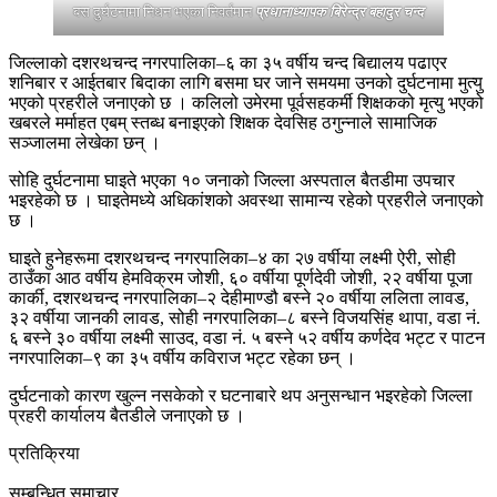
बस दुर्घटनामा निधन भएका निवर्तमान
प्रधानाध्यापक बिरेन्द्र बहादुर चन्द
जिल्लाको दशरथचन्द नगरपालिका–६ का ३५ वर्षीय चन्द बिद्यालय पढाएर
शनिबार र आईतबार बिदाका लागि बसमा घर जाने समयमा उनको दुर्घटनामा मुत्यु
भएको प्रहरीले जनाएको छ । कलिलो उमेरमा पूर्वसहकर्मी शिक्षकको मृत्यु भएको
खबरले मर्माहत एबम् स्तब्ध बनाइएको शिक्षक देवसिह ठगुन्नाले सामाजिक
सञ्जालमा लेखेका छन् ।
सोहि दुर्घटनामा घाइते भएका १० जनाको जिल्ला अस्पताल बैतडीमा उपचार
भइरहेको छ । घाइतेमध्ये अधिकांशको अवस्था सामान्य रहेको प्रहरीले जनाएको
छ ।
घाइते हुनेहरूमा दशरथचन्द नगरपालिका–४ का २७ वर्षीया लक्ष्मी ऐरी, सोही
ठाउँका आठ वर्षीय हेमविक्रम जोशी, ६० वर्षीया पूर्णदेवी जोशी, २२ वर्षीया पूजा
कार्की, दशरथचन्द नगरपालिका–२ देहीमाण्डौ बस्ने २० वर्षीया ललिता लावड,
३२ वर्षीया जानकी लावड, सोही नगरपालिका–८ बस्ने विजयसिंह थापा, वडा नं.
६ बस्ने ३० वर्षीया लक्ष्मी साउद, वडा नं. ५ बस्ने ५२ वर्षीय कर्णदेव भट्ट र पाटन
नगरपालिका–९ का ३५ वर्षीय कविराज भट्ट रहेका छन् ।
दुर्घटनाको कारण खुल्न नसकेको र घटनाबारे थप अनुसन्धान भइरहेको जिल्ला
प्रहरी कार्यालय बैतडीले जनाएको छ ।
प्रतिक्रिया
सम्बन्धित समाचार