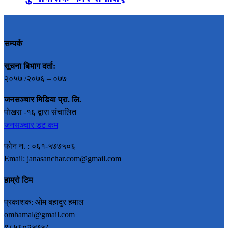
सम्पर्क
सूचना बिभाग दर्ता:
२०५७ /२०७६ – ०७७
जनसञ्चार मिडिया प्रा. लि.
पोखरा -१६ द्वारा संचालित
जनसञ्चार डट कम
फोन न. : ०६१-५७७५०६
Email: janasanchar.com@gmail.com
हाम्रो टिम
प्रकाशक: ओम बहादुर हमाल
omhamal@gmail.com
९८५६०२५७५८