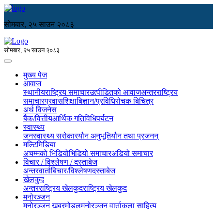
सोमबार, २५ साउन २०८३
सोमबार, २५ साउन २०८३
मुख्य पेज
आवाज
स्थानीय
राष्ट्रिय समाचार
उत्पीडितको आवाज
अन्तरराष्ट्रिय
समाचार
प्रवास
शिक्षा
बिज्ञान/प्रविधि
रोचक बिचित्र
अर्थ विजनेस
बैंक/वित्तीय
आर्थिक गतिविधि
पर्यटन
स्वास्थ्य
जनस्वास्थ्य सरोकार
यौन अनुभूति
यौन तथा प्रजनन्
मल्टिमिडिया
अचम्मको भिडियो
भिडियो समाचार
अडियो समाचार
विचार / विश्लेषण / दस्ताबेज
अन्तरवार्ता
बिचार/विश्लेषण
दस्ताबेज
खेलकुद
अन्तरराष्ट्रिय खेलकुद
राष्ट्रिय खेलकुद
मनोरञ्जन
मनोरञ्जन खबर
मोडल
मनोरञ्जन वार्ता
कला साहित्य