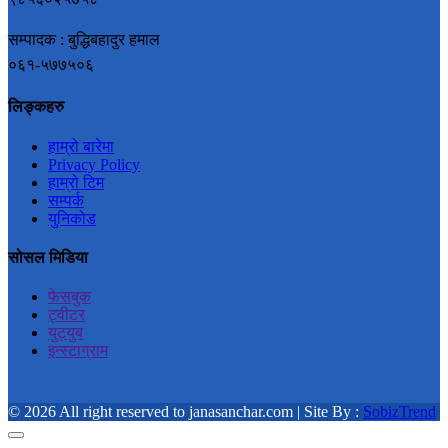
सम्पादक : बुद्धिबहादुर हमाल
०६१-५७७५०६
लिङ्कहरु
हाम्रो बारेमा
Privacy Policy
हाम्रो टिम
सम्पर्क
युनिकोड
सोसल मिडिया
फेसबुक
ट्वीटर
युट्युब
इन्स्टाग्राम
© 2026 All right reserved to janasanchar.com | Site By :
SobizTrend