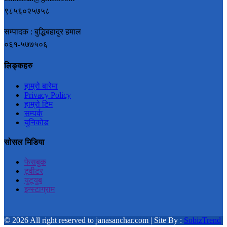
९८५६०२५७५८
सम्पादक : बुद्धिबहादुर हमाल
०६१-५७७५०६
लिङ्कहरु
हाम्रो बारेमा
Privacy Policy
हाम्रो टिम
सम्पर्क
युनिकोड
सोसल मिडिया
फेसबुक
ट्वीटर
युट्युब
इन्स्टाग्राम
© 2026 All right reserved to janasanchar.com | Site By :
SobizTrend