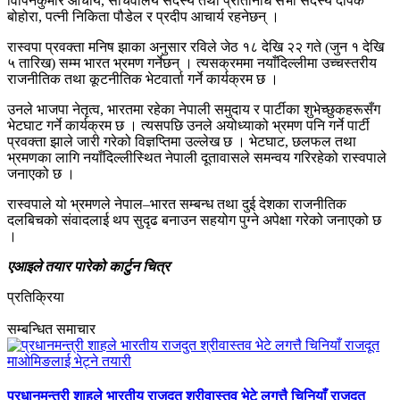
विपिनकुमार आचार्य, सचिवालय सदस्य तथा प्रतिनिधि सभा सदस्य दीपक
बोहोरा, पत्नी निकिता पौडेल र प्रदीप आचार्य रहनेछन् ।
रास्वपा प्रवक्ता मनिष झाका अनुसार रविले जेठ १८ देखि २२ गते (जुन १ देखि
५ तारिख) सम्म भारत भ्रमण गर्नेछन् । त्यसक्रममा नयाँदिल्लीमा उच्चस्तरीय
राजनीतिक तथा कूटनीतिक भेटवार्ता गर्ने कार्यक्रम छ ।
उनले भाजपा नेतृत्व, भारतमा रहेका नेपाली समुदाय र पार्टीका शुभेच्छुकहरूसँग
भेटघाट गर्ने कार्यक्रम छ । त्यसपछि उनले अयोध्याको भ्रमण पनि गर्ने पार्टी
प्रवक्ता झाले जारी गरेको विज्ञप्तिमा उल्लेख छ । भेटघाट, छलफल तथा
भ्रमणका लागि नयाँदिल्लीस्थित नेपाली दूतावासले समन्वय गरिरहेको रास्वपाले
जनाएको छ ।
रास्वपाले यो भ्रमणले नेपाल–भारत सम्बन्ध तथा दुई देशका राजनीतिक
दलबिचको संवादलाई थप सुदृढ बनाउन सहयोग पुग्ने अपेक्षा गरेको जनाएको छ
।
एआइले तयार पारेको कार्टुन चित्र
प्रतिक्रिया
सम्बन्धित समाचार
प्रधानमन्त्री शाहले भारतीय राजदुत श्रीवास्तव भेटे लगत्तै चिनियाँ राजदूत