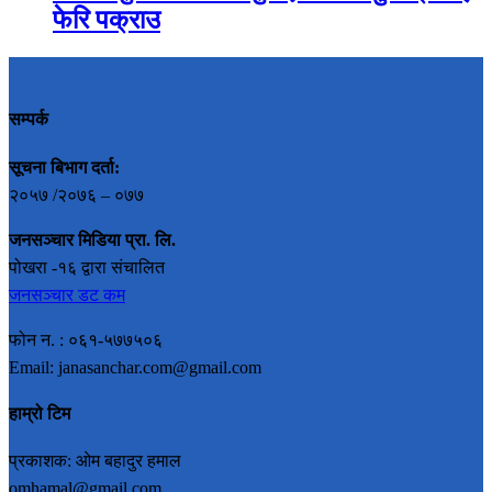
फेरि पक्राउ
सम्पर्क
सूचना बिभाग दर्ता:
२०५७ /२०७६ – ०७७
जनसञ्चार मिडिया प्रा. लि.
पोखरा -१६ द्वारा संचालित
जनसञ्चार डट कम
फोन न. : ०६१-५७७५०६
Email: janasanchar.com@gmail.com
हाम्रो टिम
प्रकाशक: ओम बहादुर हमाल
omhamal@gmail.com