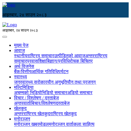
आइतबार, २४ साउन २०८३
आइतबार, २४ साउन २०८३
मुख्य पेज
आवाज
स्थानीय
राष्ट्रिय समाचार
उत्पीडितको आवाज
अन्तरराष्ट्रिय
समाचार
प्रवास
शिक्षा
बिज्ञान/प्रविधि
रोचक बिचित्र
अर्थ विजनेस
बैंक/वित्तीय
आर्थिक गतिविधि
पर्यटन
स्वास्थ्य
जनस्वास्थ्य सरोकार
यौन अनुभूति
यौन तथा प्रजनन्
मल्टिमिडिया
अचम्मको भिडियो
भिडियो समाचार
अडियो समाचार
विचार / विश्लेषण / दस्ताबेज
अन्तरवार्ता
बिचार/विश्लेषण
दस्ताबेज
खेलकुद
अन्तरराष्ट्रिय खेलकुद
राष्ट्रिय खेलकुद
मनोरञ्जन
मनोरञ्जन खबर
मोडल
मनोरञ्जन वार्ता
कला साहित्य