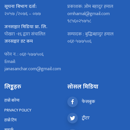
सूचना बिभाग दर्ता:
प्रकाशक: ओम बहादुर हमाल
२०५७ /२०७६ – ०७७
omhamal@gmail.com
९८५६०२५७५८
जनसञ्चार मिडिया प्रा. लि.
पोखरा -१६ द्वारा संचालित
सम्पादक : बुद्धिबहादुर हमाल
जनसञ्चार डट कम
०६१-५७७५०६
फोन न. : ०६१-५७७५०६
Email:
janasanchar.com@gmail.com
लिङ्कहरु
सोसल मिडिया
हाम्रो बारेमा
फेसबुक
PRIVACY POLICY
ट्वीटर
हाम्रो टिम
सम्पर्क