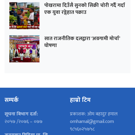
पोखरामा दिउँसै सुनको सिक्री चोरी गर्दै गर्दा
एक युवा रङ्गेहात पक्राउ
सात राजनीतिक दलद्वारा ‘अग्रगामी मोर्चा’
घोषणा
सम्पर्क
हाम्रो टिम
सूचना बिभाग दर्ता:
प्रकाशक: ओम बहादुर हमाल
२०५७ /२०७६ – ०७७
omhamal@gmail.com
९८५६०२५७५८