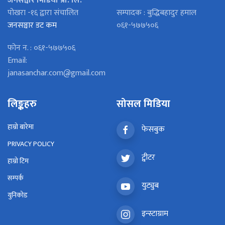
जनसञ्चार मिडिया प्रा. लि.
पोखरा -१६ द्वारा संचालित
सम्पादक : बुद्धिबहादुर हमाल
जनसञ्चार डट कम
०६१-५७७५०६
फोन न. : ०६१-५७७५०६
Email:
janasanchar.com@gmail.com
लिङ्कहरु
सोसल मिडिया
हाम्रो बारेमा
फेसबुक
PRIVACY POLICY
ट्वीटर
हाम्रो टिम
सम्पर्क
युट्युब
युनिकोड
इन्स्टाग्राम