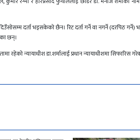
 कुमार रेग्मी र हरिप्रसाद फुयाललाई छाडेर डा. मनोज शर्माको न
ँसोसम्म दर्ता भइसकेको छैन। रिट दर्ता गर्ने वा नगर्ने (दरपिठ गर्ने) भ
एका छन्।
ा रहेको न्यायाधीश डा.शर्मालाई प्रधान न्यायाधीशमा सिफारिस गरे