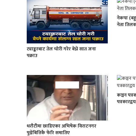
नेकपा (बह
नेता तिलक
ट्याङ्करबाट तेल चोरी गरेर बेच्ने सात जना
पक्राउ
कञ्चन पत्र
पत्रकारद्व
धराैटीमा छाडिएका अभिषेक विराटनगर
पुग्नेबित्तिकै फेरि समातिए