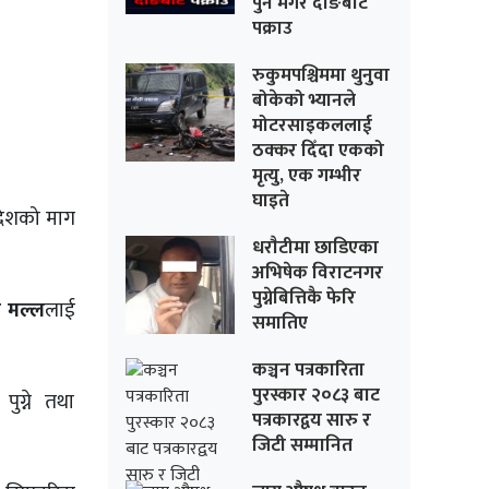
पुन मगर दाङबाट
पक्राउ
रुकुमपश्चिममा थुनुवा
बोकेको भ्यानले
मोटरसाइकललाई
ठक्कर दिँदा एकको
मृत्यु, एक गम्भीर
घाइते
देशको माग
धराैटीमा छाडिएका
अभिषेक विराटनगर
पुग्नेबित्तिकै फेरि
न मल्ल
लाई
समातिए
कञ्चन पत्रकारिता
पुरस्कार २०८३ बाट
ुग्ने तथा
पत्रकारद्वय सारु र
जिटी सम्मानित