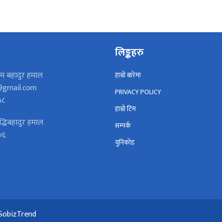
लिङ्कहरु
म बहादुर हमाल
हाम्रो बारेमा
gmail.com
PRIVACY POLICY
५८
हाम्रो टिम
द्धिबहादुर हमाल
सम्पर्क
०६
युनिकोड
SobizTrend