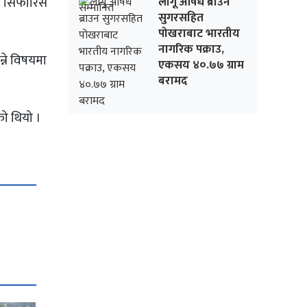
ाम सिफारिस
लागू औषध ब्राउन
सुगरसहित
पोखराबाट भारतीय
नागरिक पक्राउ,
न्ने विषयमा
एकसय ४०.७७ ग्राम
बरामद
को थियो ।