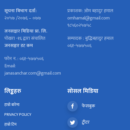
सूचना बिभाग दर्ता:
प्रकाशक: ओम बहादुर हमाल
२०५७ /२०७६ – ०७७
omhamal@gmail.com
९८५६०२५७५८
जनसञ्चार मिडिया प्रा. लि.
पोखरा -१६ द्वारा संचालित
सम्पादक : बुद्धिबहादुर हमाल
जनसञ्चार डट कम
०६१-५७७५०६
फोन न. : ०६१-५७७५०६
Email:
janasanchar.com@gmail.com
लिङ्कहरु
सोसल मिडिया
हाम्रो बारेमा
फेसबुक
PRIVACY POLICY
ट्वीटर
हाम्रो टिम