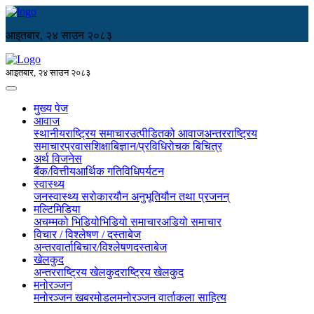
आइतबार, २४ साउन २०८३
आइतबार, २४ साउन २०८३
मुख्य पेज
आवाज
स्थानीय
राष्ट्रिय समाचार
उत्पीडितको आवाज
अन्तरराष्ट्रिय
समाचार
प्रवास
शिक्षा
बिज्ञान/प्रविधि
रोचक बिचित्र
अर्थ विजनेस
बैंक/वित्तीय
आर्थिक गतिविधि
पर्यटन
स्वास्थ्य
जनस्वास्थ्य सरोकार
यौन अनुभूति
यौन तथा प्रजनन्
मल्टिमिडिया
अचम्मको भिडियो
भिडियो समाचार
अडियो समाचार
विचार / विश्लेषण / दस्ताबेज
अन्तरवार्ता
बिचार/विश्लेषण
दस्ताबेज
खेलकुद
अन्तरराष्ट्रिय खेलकुद
राष्ट्रिय खेलकुद
मनोरञ्जन
मनोरञ्जन खबर
मोडल
मनोरञ्जन वार्ता
कला साहित्य