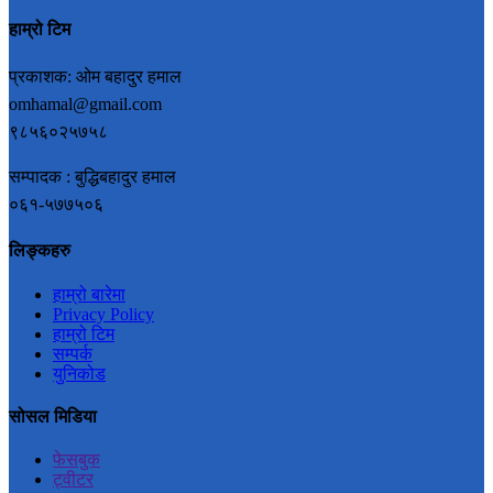
हाम्रो टिम
प्रकाशक: ओम बहादुर हमाल
omhamal@gmail.com
९८५६०२५७५८
सम्पादक : बुद्धिबहादुर हमाल
०६१-५७७५०६
लिङ्कहरु
हाम्रो बारेमा
Privacy Policy
हाम्रो टिम
सम्पर्क
युनिकोड
सोसल मिडिया
फेसबुक
ट्वीटर