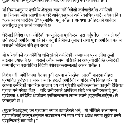
दूतावास वा कन्सुलेटमार्फत विदेशबाट आवेदन दिनु पर्ने जनाएको छ ।
याँ नियमअनुसार प्रविधि क्षेत्रमा काम गर्ने विदेशी कर्मचारीदेखि अमेरिकी
नागरिकका जीवनसाथीसम्म धेरै आवेदकहरूले अमेरिकाभित्रबाटै आवेदन दिन
“असाधारण परिस्थिति” प्रमाणित गर्नु पर्नेछ । अन्यथा उनीहरूको आवेदन
अस्वीकृत हुन सक्ने जनाएको छ ।
धेरैलाई विदेश गएर अमेरिकी कन्सुलेटमा प्रक्रिया पूरा गर्नुपर्नेछ । जसले गर्दा
उनीहरूले अमेरिकामा रहेको कानुनी हैसियत गुमाउने तथा पुनः अमेरिका फर्कन
नपाउने जोखिम पनि हुन सक्छ ।
यो परिवर्तनले दशकौँदेखि चलिरहेको अमेरिकी अध्यागमन प्रणालीमा ठुलो
बदलाव ल्याएको छ । यसले अवैध रूपमा बसिरहेका आप्रवासीदेखि अमेरिकी
कम्पनीद्वारा प्रायोजित विदेशी पेशेवरहरूसम्मलाई असर पार्नेछ ।
विशेष गरी, अमेरिकामा गैर कानुनी रूपमा बसिरहेका लाखौँ आप्रवासीहरू
प्रभावित हुनेछन् । यस्ता व्यक्तिहरूले अमेरिकी नागरिकसँग विवाह गरेर वा
आफ्ना अमेरिकी नागरिक सन्तान २१ वर्ष पुगेपछि उनीहरूमार्फत कानुनी हैसियत
प्राप्त गर्ने गरेका थिए । यदि उनीहरूले अमेरिका छोडे भने उनीहरूलाई पुनः
प्रवेशमा ३ वर्षदेखि आजीवन प्रतिबन्धसम्म लाग्न सक्ने (युएससिआईएस) ले
जनाएको छ ।
(युएससिआईएस) का प्रवक्ता ज्याज काहलेरले भने, “यो नीतिले अध्यागमन
प्रणालीलाई कानुनअनुसार सञ्चालन गर्न मद्दत गर्छ र अवैध रूपमा लुकेर बस्ने
प्रवृत्तिलाई कम गर्छ।”