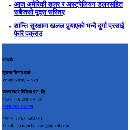
आज अमेरिकी डलर र अस्ट्रेलियन डलरसहित
सबैजसो मुद्रा सस्तिए
शान्ति सुरक्षामा खलल पुर्‍याएको भन्दै दुर्गा प्रसाईं
फेरि पक्राउ
सम्पर्क
सूचना बिभाग दर्ता:
२०५७ /२०७६ – ०७७
जनसञ्चार मिडिया प्रा. लि.
पोखरा -१६ द्वारा संचालित
जनसञ्चार डट कम
फोन न. : ०६१-५७७५०६
Email: janasanchar.com@gmail.com