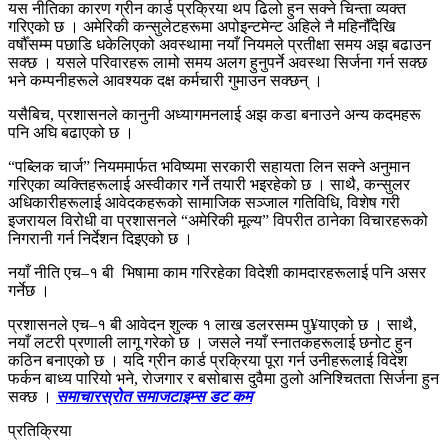
यस नीतिका कारण ग्रीन कार्ड प्रक्रिया थप ढिलो हुन सक्ने चिन्ता व्यक्त
गरिएको छ । अमेरिकी कन्सुलेटहरूमा अपोइन्टमेन्ट अहिले नै महिनौँदेखि
वर्षौँसम्म पछाडि धकेलिएको अवस्थामा नयाँ नियमले प्रतीक्षा समय अझ बढाउन
सक्छ । यसले परिवारहरू लामो समय अलग हुनुपर्ने अवस्था सिर्जना गर्न सक्छ
भने कम्पनीहरूले आवश्यक दक्ष कर्मचारी गुमाउन सक्छन् ।
यसैबिच, प्रशासनले कानुनी अध्यागमनलाई अझ कडा बनाउने अन्य कदमहरू
पनि अघि बढाएको छ ।
“पब्लिक चार्ज” नियममार्फत भविष्यमा सरकारी सहायता लिन सक्ने अनुमान
गरिएका व्यक्तिहरूलाई अस्वीकार गर्ने तयारी भइरहेको छ । साथै, कन्सुलर
अधिकारीहरूलाई आवेदकहरूको सामाजिक सञ्जाल गतिविधि, विशेष गरी
इजरायल विरोधी वा प्रशासनले “अमेरिकी मूल्य” विपरीत ठानेका विचारहरूको
निगरानी गर्न निर्देशन दिइएको छ ।
नयाँ नीति एच–१ बी भिषामा काम गरिरहेका विदेशी कामदारहरूलाई पनि असर
गर्नेछ ।
प्रशासनले एच–१ बी आवेदन शुल्क १ लाख डलरसम्म पु¥याएको छ । साथै,
नयाँ लटरी प्रणाली लागू गरेको छ । जसले नयाँ स्नातकहरूलाई छनोट हुन
कठिन बनाएको छ । यदि ग्रीन कार्ड प्रक्रिया पूरा गर्न उनीहरूलाई विदेश
फर्कन बाध्य पारियो भने, रोजगार र बसोबास दुवैमा ठुलो अनिश्चितता सिर्जना हुन
सक्छ ।
समाचारस्रोत समाजटाइम्स डट कम
प्रतिक्रिया