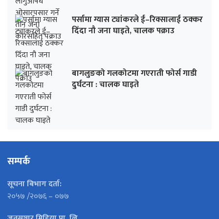
पर्सामा ग्यास ट्यांकरले ई–रिक्सालाई ठक्कर
दिँदा नौ जना घाइते, चालक पक्राउ
बागलुङको गलकोटमा गएराती फोर्स गाडी
दुर्घटना : चालक घाइते
सम्पर्क
सूचना बिभाग दर्ता:
२०५७ /२०७६ – ०७७
जनसञ्चार मिडिया प्रा. लि.