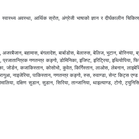
्वास्थ्य अवस्था, आर्थिक स्रोत, अंग्रेजी भाषाको ज्ञान र दीर्घकालीन चिकित
ा, अजरबैजान, बहामास, बंगलादेश, बार्बाडोस, बेलारुस, बेलिज, भुटान, बोस्निया, ब्र
ा, प्रजातान्त्रिक गणतन्त्र कङ्गो, डोमिनिका, इजिप्ट, इरिट्रिया, इथियोपिया, फिज
जमैका, जोर्डन, कजाकिस्तान, कोसोभो, कुवेत, किर्गिस्तान, लाओस, लेबनान, लाइबेर
कारागुआ, नाइजेरिया, पाकिस्तान, गणतन्त्र कङ्गो, रुस, रुवाण्डा, सेन्ट किट्स एण्ड
ोमालिया, दक्षिण सुडान, सुडान, सिरिया, तान्जानिया, थाइल्याण्ड, टोगो, ट्युनिसिय