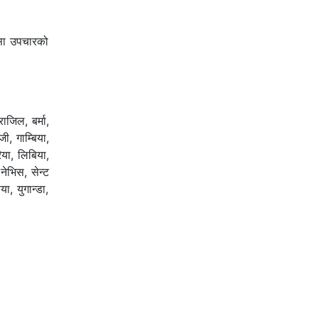
्सा उपचारको
ाजिल, बर्मा,
ी, गाम्बिया,
िया, लिबिया,
 नेभिस, सेन्ट
ा, युगान्डा,