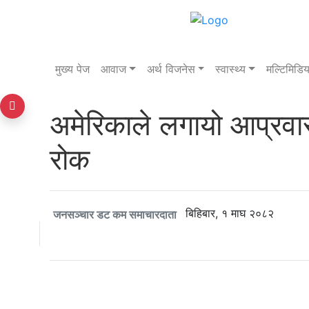
बिहिबार, २१ साउन २०८३
मुख्य पेज
आवाज
अर्थ विजनेस
स्वास्थ्य
मल्टिमिडिय
अमेरिकाले लगायो आप्रव
रोक
बिहिबार, १ माघ २०८२
जनसञ्चार डट कम समाचारदाता