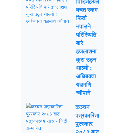
पिडितहरुले
बचत रकम
फिर्ता
नपाउने
परिस्थिति
बारे
इजलाशमा
कुरा उठ्न
थाल्यो :
अधिबक्ता
यज्ञमणि
न्यौपाने
कञ्चन
पत्रकारिता
पुरस्कार
२०८३ बाट