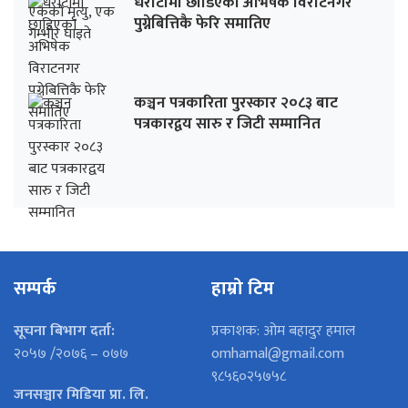
धराैटीमा छाडिएका अभिषेक विराटनगर
पुग्नेबित्तिकै फेरि समातिए
कञ्चन पत्रकारिता पुरस्कार २०८३ बाट
पत्रकारद्वय सारु र जिटी सम्मानित
सम्पर्क
हाम्रो टिम
सूचना बिभाग दर्ता:
प्रकाशक: ओम बहादुर हमाल
२०५७ /२०७६ – ०७७
omhamal@gmail.com
९८५६०२५७५८
जनसञ्चार मिडिया प्रा. लि.