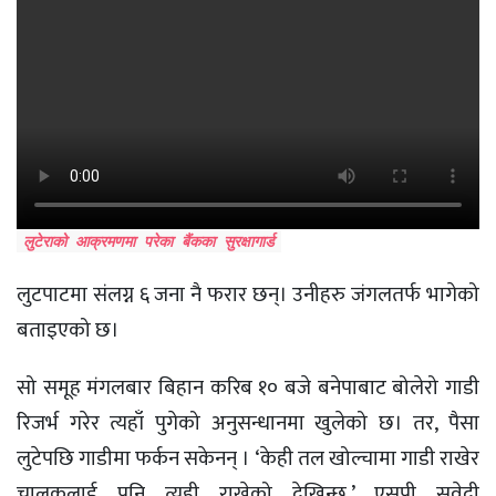
लुटेराको आक्रमणमा परेका बैंकका सुरक्षागार्ड
लुटपाटमा संलग्न ६ जना नै फरार छन्। उनीहरु जंगलतर्फ भागेको
बताइएको छ।
सो समूह मंगलबार बिहान करिब १० बजे बनेपाबाट बोलेरो गाडी
रिजर्भ गरेर त्यहाँ पुगेको अनुसन्धानमा खुलेको छ। तर, पैसा
लुटेपछि गाडीमा फर्कन सकेनन् । ‘केही तल खोल्चामा गाडी राखेर
चालकलाई पनि त्यही राखेको देखिन्छ,’ एसपी सुवेदी