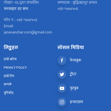
पोखरा -१६ द्वारा संचालित
सम्पादक : बुद्धिबहादुर हमाल
जनसञ्चार डट कम
०६१-५७७५०६
फोन न. : ०६१-५७७५०६
Email:
janasanchar.com@gmail.com
लिङ्कहरु
सोसल मिडिया
हाम्रो बारेमा
फेसबुक
PRIVACY POLICY
ट्वीटर
हाम्रो टिम
सम्पर्क
युट्युब
युनिकोड
इन्स्टाग्राम