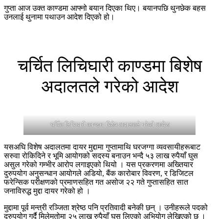
गुप्ता आज उक्त काण्डमा आफ्नो बयान दिएका थिए। बयानपछि थुनछेक बहस
उनलाई थुनामा पथाउन आदेश दिएको हो।
चर्चित लिचिघारी काण्डमा बिशेष
अदालतले गरेको आदेश
चर्चित लिचिघारी काण्डमा बिशेष अदालतले गरेको आदेश
यसअघि विशेष अदालतमा दायर मुद्दामा गुप्तामाथि घरजग्गा व्यवसायीहरूबाट
सरुवा रोकिदिने र भूमि आयोगको सदस्य बनाउन भन्दै ५३ लाख रुपैयाँ घुस
असुल गरेको गम्भीर आरोप लगाइएको थियो । यस प्रकरणमा अख्तियार
दुरुपयोग अनुसन्धान आयोगले अडियो, बैंक कारोबार विवरण, र डिजिटल
फरेन्सिक परीक्षणको प्रमाणसहित गत असोज २२ गते गुप्तासहित सात
जनाविरुद्ध मुद्दा दायर गरेको हो ।
मुद्दामा पूर्व मन्त्री रञ्जिता श्रेष्ठ पनि प्रतिवादी बनेकी छन् । उनीहरूले पदको
दुरुपयोग गर्दै मिलेमतोमा २५ लाख रुपैयाँ घुस लिएको अभियोग लेखिएको छ ।