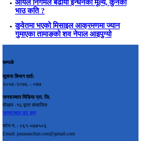
आयल निगमले बढायो इन्धनको मूल्य, कुनकाे
भाउ कति ?
कुवेतमा भएको मिसाइल आक्रमणमा ज्यान
गुमाएका तामाङको शव नेपाल आइपुग्यो
सम्पर्क
सूचना बिभाग दर्ता:
२०५७ /२०७६ – ०७७
जनसञ्चार मिडिया प्रा. लि.
पोखरा -१६ द्वारा संचालित
जनसञ्चार डट कम
फोन न. : ०६१-५७७५०६
Email: janasanchar.com@gmail.com