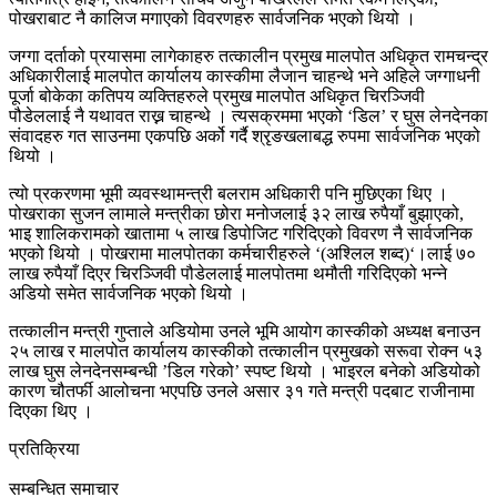
पोखराबाट नै कालिज मगाएको विवरणहरु सार्वजनिक भएको थियो ।
जग्गा दर्ताको प्रयासमा लागेकाहरु तत्कालीन प्रमुख मालपोत अधिकृत रामचन्द्र
अधिकारीलाई मालपोत कार्यालय कास्कीमा लैजान चाहन्थे भने अहिले जग्गाधनी
पूर्जा बोकेका कतिपय व्यक्तिहरुले प्रमुख मालपोत अधिकृत चिरञ्जिवी
पौडेललाई नै यथावत राख्न चाहन्थे । त्यसक्रममा भएको ‘डिल’ र घुस लेनदेनका
संवादहरु गत साउनमा एकपछि अर्को गर्दै श्रृङखलाबद्ध रुपमा सार्वजनिक भएको
थियो ।
त्यो प्रकरणमा भूमी व्यवस्थामन्त्री बलराम अधिकारी पनि मुछिएका थिए ।
पोखराका सुजन लामाले मन्त्रीका छोरा मनोजलाई ३२ लाख रुपैयाँ बुझाएको,
भाइ शालिकरामको खातामा ५ लाख डिपोजिट गरिदिएको विवरण नै सार्वजनिक
भएको थियो । पोखरामा मालपोतका कर्मचारीहरुले ‘(अश्लिल शब्द)‘।लाई ७०
लाख रुपैयाँ दिएर चिरञ्जिवी पौडेललाई मालपोतमा थमौती गरिदिएको भन्ने
अडियो समेत सार्वजनिक भएको थियो ।
तत्कालीन मन्त्री गुप्ताले अडियोमा उनले भूमि आयोग कास्कीको अध्यक्ष बनाउन
२५ लाख र मालपोत कार्यालय कास्कीको तत्कालीन प्रमुखको सरूवा रोक्न ५३
लाख घुस लेनदेनसम्बन्धी ’डिल गरेको’ स्पष्ट थियो । भाइरल बनेको अडियोको
कारण चौतर्फी आलोचना भएपछि उनले असार ३१ गते मन्त्री पदबाट राजीनामा
दिएका थिए ।
प्रतिक्रिया
सम्बन्धित समाचार