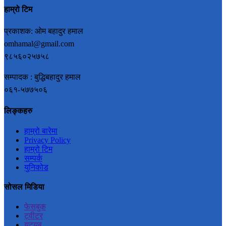
हाम्रो टिम
प्रकाशक: ओम बहादुर हमाल
omhamal@gmail.com
९८५६०२५७५८
सम्पादक : बुद्धिबहादुर हमाल
०६१-५७७५०६
लिङ्कहरु
हाम्रो बारेमा
Privacy Policy
हाम्रो टिम
सम्पर्क
युनिकोड
सोसल मिडिया
फेसबुक
ट्वीटर
युट्युब