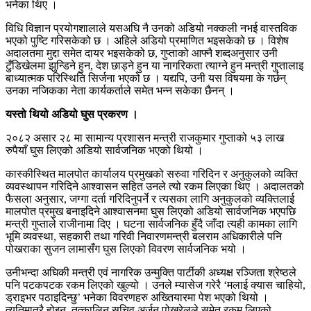
भनेका थिए ।
विधि विज्ञान प्रयोगशालाले यसअघि नै उनको अडियो नक्कली नभई वास्तविक
भएको पुष्टि गरिसकेको छ । अहिले अडियो प्रमाणित भइसकेको छ । विशेष
अदालतमा मुद्दा समेत दायर भइसकेको छ, गुप्ताको आफ्नै शब्दअनुसार उनी
टुँडिखेलमा झुन्डिने हुन, देश छाड्ने हुन या नागरिकता त्याग्ने हुन मन्त्री गुप्तालाइ
बाध्यात्मक परिस्थिति सिर्जना भएको छ । यद्यपि, उनी यस विषयमा के गर्छन्
उनका नजिकका नेता कार्यकर्ताले समेत भन्न सकेका छैनन् ।
यस्तो थियो अडियो घुस प्रकरण ।
२०८२ असार २८ मा सामान्य प्रशासन मन्त्री राजकुमार गुप्ताको ५३ लाख
रुपैयाँ घुस लिएको अडियो सार्वजनिक भएको थियो ।
कास्कीस्थित मालपोत कार्यालय प्रमुखको सरुवा गरिदिन र अनुकुलको व्यक्ति
व्यवस्थापन गरिदिने आश्वासन सहित उनले त्यो रकम लिएका थिए । अदालतको
फैसला अनुसार, जग्गा दर्ता गरिदिनुपर्ने र त्यसका लागि अनुकुलको व्यक्तिलाई
मालपोत प्रमुख बनाइदिने आश्वासनमा घुस लिएको अडियो सार्वजनिक भएपछि
मन्त्री गुप्ताले राजीनामा दिए । घटना सार्वजनिक हुँदै जाँदा त्यही कामका लागि
भूमि व्यवस्था, सहकारी तथा गरिवी निवारणमन्त्री बलराम अधिकारीले पनि
पोखराका सुजन लामासँग घुस लिएको विवरण सार्वजनिक भयो ।
उनीभन्दा अघिकी मन्त्री एवं नागरिक उन्मुक्ति पार्टीकी अध्यक्ष रञ्जिता श्रेष्ठले
पनि पटकपटक रकम लिएको खुल्यो । उनले म्यासेज गरेरै ‘मलाई क्यास चाहियो,
ड्राइभर पठाइदिन्छु’ भनेका विवरणहरु अख्तियारमा पेश भएको थियो ।
त्यतिमात्रै होइन, तत्कालिन सचिव अर्जुन पोखरेलले समेत रकम लिएको,