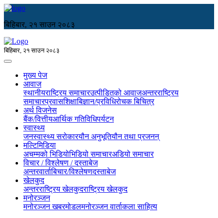
बिहिबार, २१ साउन २०८३
बिहिबार, २१ साउन २०८३
मुख्य पेज
आवाज
स्थानीय
राष्ट्रिय समाचार
उत्पीडितको आवाज
अन्तरराष्ट्रिय
समाचार
प्रवास
शिक्षा
बिज्ञान/प्रविधि
रोचक बिचित्र
अर्थ विजनेस
बैंक/वित्तीय
आर्थिक गतिविधि
पर्यटन
स्वास्थ्य
जनस्वास्थ्य सरोकार
यौन अनुभूति
यौन तथा प्रजनन्
मल्टिमिडिया
अचम्मको भिडियो
भिडियो समाचार
अडियो समाचार
विचार / विश्लेषण / दस्ताबेज
अन्तरवार्ता
बिचार/विश्लेषण
दस्ताबेज
खेलकुद
अन्तरराष्ट्रिय खेलकुद
राष्ट्रिय खेलकुद
मनोरञ्जन
मनोरञ्जन खबर
मोडल
मनोरञ्जन वार्ता
कला साहित्य