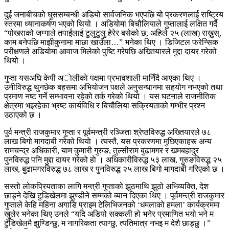
दुई जनाबीचको घुससम्बन्धी अडियो सार्वजनिक भएपछि यो प्रकरणलाई राष्ट्रिय
स्तरमा ध्यानाकर्षण भएको थियो । अडियोमा बिचौलियाले गुप्तालाई लक्षित गर्दै
“पोखराको जग्गाले तपाईंलाई टुलुटुलु हेरेर बसेको छ, अहिले २५ (लाख) राख्नुस्,
काम बनेपछि माझीकुनामा माछा खाउँला…” भनेका थिए । डिजिटल फरेन्सिक
परीक्षणले अडियोमा आवाज मिलेको पुष्टि गरेपछि अख्तियारले मुद्दा दायर गरेको
थियो ।
गुप्ता यसअघि केपी अाेलीकाे पक्षमा प्रभावशाली मानिँदै आएका थिए ।
उनीविरुद्ध थुनछेक बहसमा अभियोजन पक्षले अनुसन्धानमा सहयोग नभएको तथा
प्रमाण नष्ट गर्ने सम्भावना रहेको तर्क गरेको थियो । यस घटनाले राजनीतिक
क्षेत्रमा भइरहेका भ्रष्ट कार्यविधि र बिचौलिया सक्रियताको गम्भीर प्रश्न
उठाएको छ ।
पुर्व मन्त्री राजकुमार गुप्ता र पूर्वमन्त्री रञ्जिता श्रेष्ठविरुद्ध अख्तियारले ७८
लाख बिगो मागदाबी गरेको थियाे । त्यस्तै, यस प्रकरणमा मुछिएकाहरू अन्य
रामचन्द्र अधिकारी, याम कुमारी गुरुङ, तुल्सीराम बुढामगर र खमबहादुर
पुनविरुद्ध पनि मुद्दा दायर गरेको हाे । अधिकारीविरुद्ध ५३ लाख, गुरुङविरुद्ध २५
लाख, बुढामगरविरुद्ध ७८ लाख र पुनविरुद्ध २५ लाख बिगो मागदाबी गरिएको छ ।
सस्तो लोकप्रियताका लागि मन्त्री गुप्ताको झुठमाथि झुठो अभिव्यक्ति, देश
छाड्ने देखि टुडिखेलमा झुण्डीने सम्मको ब्यान दिएका थिए । पूर्वमन्त्री राजकुमार
गुप्ताले केहि महिना अगाडि प्राइम टेलिभिजनको ‘धमलाको हमला’ कार्यक्रममा
खुलेर भनेका थिए उनले “यदि अडियो सक्कली हो भनेर प्रमाणित भयो भने म
टुँडिखेलमै झुण्डिन्छु, म नागरिकता त्याग्छु, त्यतिमात्र नभइ म देशै छाड्छु ।”