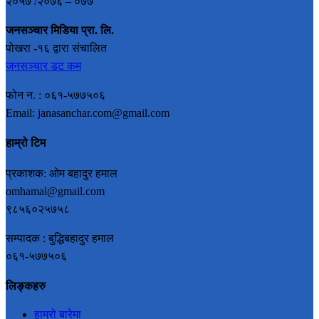
२०५७ /२०७६ – ०७७
जनसञ्चार मिडिया प्रा. लि.
पोखरा -१६ द्वारा संचालित
जनसञ्चार डट कम
फोन न. : ०६१-५७७५०६
Email: janasanchar.com@gmail.com
हाम्रो टिम
प्रकाशक: ओम बहादुर हमाल
omhamal@gmail.com
९८५६०२५७५८
सम्पादक : बुद्धिबहादुर हमाल
०६१-५७७५०६
लिङ्कहरु
हाम्रो बारेमा