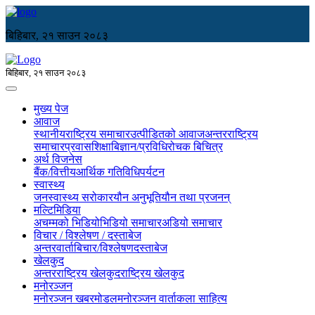
बिहिबार, २१ साउन २०८३
बिहिबार, २१ साउन २०८३
मुख्य पेज
आवाज
स्थानीय
राष्ट्रिय समाचार
उत्पीडितको आवाज
अन्तरराष्ट्रिय
समाचार
प्रवास
शिक्षा
बिज्ञान/प्रविधि
रोचक बिचित्र
अर्थ विजनेस
बैंक/वित्तीय
आर्थिक गतिविधि
पर्यटन
स्वास्थ्य
जनस्वास्थ्य सरोकार
यौन अनुभूति
यौन तथा प्रजनन्
मल्टिमिडिया
अचम्मको भिडियो
भिडियो समाचार
अडियो समाचार
विचार / विश्लेषण / दस्ताबेज
अन्तरवार्ता
बिचार/विश्लेषण
दस्ताबेज
खेलकुद
अन्तरराष्ट्रिय खेलकुद
राष्ट्रिय खेलकुद
मनोरञ्जन
मनोरञ्जन खबर
मोडल
मनोरञ्जन वार्ता
कला साहित्य