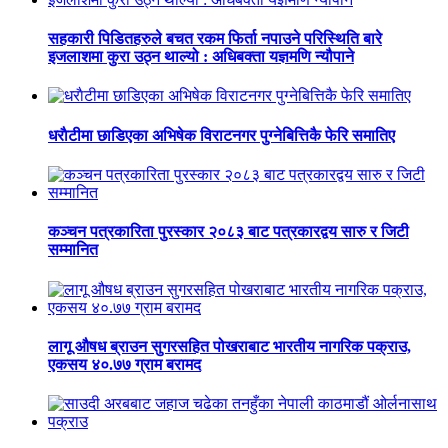
सहकारी पिडितहरुले बचत रकम फिर्ता नपाउने परिस्थिति बारे
इजलाशमा कुरा उठ्न थाल्यो : अधिबक्ता यज्ञमणि न्यौपाने
धराैटीमा छाडिएका अभिषेक विराटनगर पुग्नेबित्तिकै फेरि समातिए
कञ्चन पत्रकारिता पुरस्कार २०८३ बाट पत्रकारद्वय सारु र जिटी
सम्मानित
लागू औषध ब्राउन सुगरसहित पोखराबाट भारतीय नागरिक पक्राउ,
एकसय ४०.७७ ग्राम बरामद