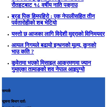
रौतहटबाट १८ वर्षीय नाति पक्राउ
ब्रड पिक हिमपहिरो : एक नेपालीसहित तीन
पर्वतारोहीको शब भेटियो
यस्तो छ आजका लागि विदेशी मुद्राको विनिमयदर
आयल निगमले बढायो इन्धनको मूल्य, कुनकाे
भाउ कति ?
कुवेतमा भएको मिसाइल आक्रमणमा ज्यान
गुमाएका तामाङको शव नेपाल आइपुग्यो
सम्पर्क
सूचना बिभाग दर्ता: