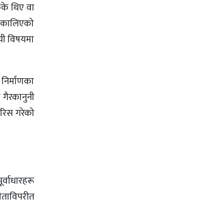
ेके थिए वा
निकालिएको
 यी विषयमा
 निर्माणका
 गैरकानुनी
ारिस गरेको
र्वाधारहरू
झौताविपरीत