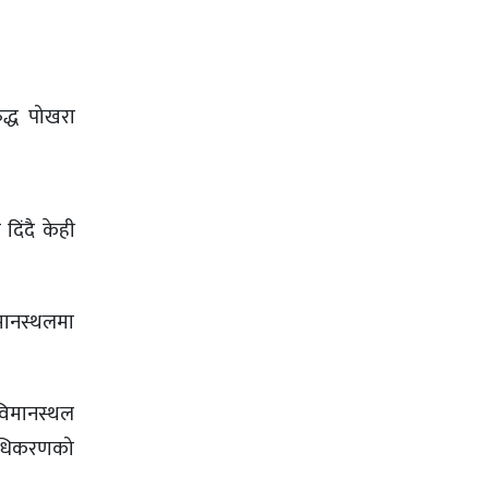
द्ध पोखरा
दिंदै केही
मानस्थलमा
 विमानस्थल
राधिकरणको