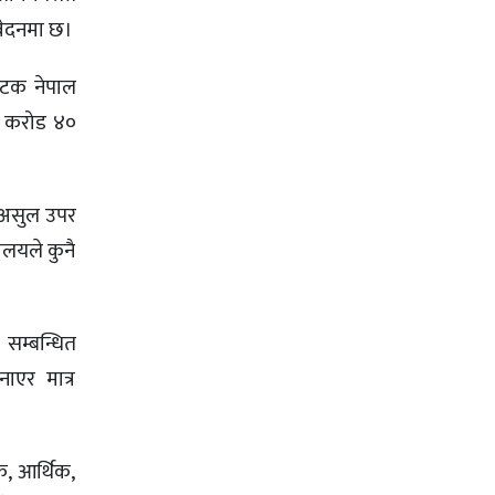
िवेदनमा छ।
पटक नेपाल
२२ करोड ४०
ल असुल उपर
रालयले कुनै
 सम्बन्धित
नाएर मात्र
, आर्थिक,