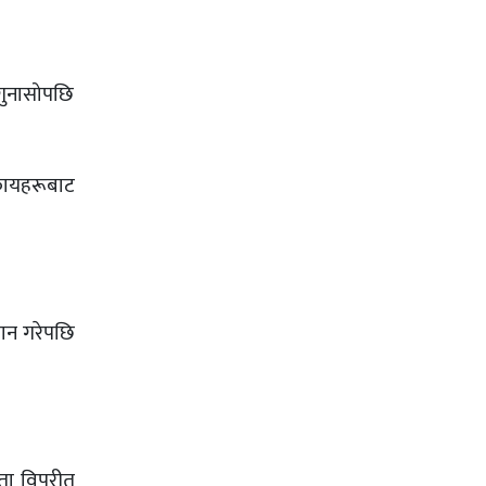
 गुनासोपछि
िकायहरूबाट
धान गरेपछि
यता विपरीत