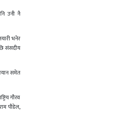
नि उनी नै
तयारी भनेर
पछि संसदीय
 बयान समेत
ट्रिय गौरव
ुराम पौडेल,