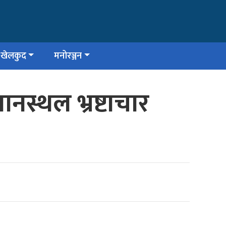
खेलकुद
मनोरञ्जन
नस्थल भ्रष्टाचार