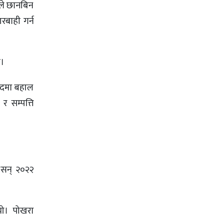
गले छानबिन
रबाही गर्न
ो।
 पदमा बहाल
 सम्पत्ति
् सन् २०२२
यो। पोखरा