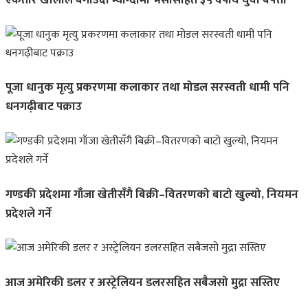
एकतारे खोलाले बगाउँदा म्याग्दीमा भैंसीसहित ३५ वर्षीय युवा बेपत्ता
पूजा धानुक मृत्यु प्रकरणमा कलाकार तथा मोडल सरस्वती धामी पनि
धनगढ़ीबाट पक्राउ
गण्डकी प्रदेशमा गाँजा खेतीसँगै बिक्री–वितरणको बाटो खुल्यो, नियमन
प्रदेशले गर्ने
आज अमेरिकी डलर र अस्ट्रेलियन डलरसहित सबैजसो मुद्रा सस्तिए