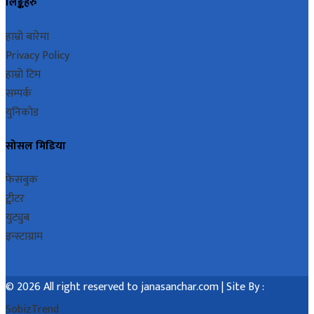
लिङ्कहरु
हाम्रो बारेमा
Privacy Policy
हाम्रो टिम
सम्पर्क
युनिकोड
सोसल मिडिया
फेसबुक
ट्वीटर
युट्युब
इन्स्टाग्राम
© 2026 All right reserved to janasanchar.com | Site By :
SobizTrend