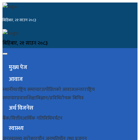
बिहिबार, २१ साउन २०८३
बिहिबार, २१ साउन २०८३
मुख्य पेज
आवाज
स्थानीय
राष्ट्रिय समाचार
उत्पीडितको आवाज
अन्तरराष्ट्रिय
समाचार
प्रवास
शिक्षा
बिज्ञान/प्रविधि
रोचक बिचित्र
अर्थ विजनेस
बैंक/वित्तीय
आर्थिक गतिविधि
पर्यटन
स्वास्थ्य
जनस्वास्थ्य सरोकार
यौन अनुभूति
यौन तथा प्रजनन्