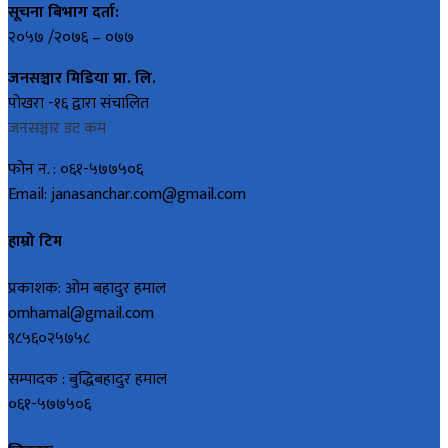
सूचना बिभाग दर्ता:
२०५७ /२०७६ – ०७७
जनसञ्चार मिडिया प्रा. लि.
पोखरा -१६ द्वारा संचालित
जनसञ्चार डट कम
फोन न. : ०६१-५७७५०६
Email: janasanchar.com@gmail.com
हाम्रो टिम
प्रकाशक: ओम बहादुर हमाल
omhamal@gmail.com
९८५६०२५७५८
सम्पादक : बुद्धिबहादुर हमाल
०६१-५७७५०६