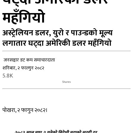
महँगियो
अस्ट्रेलियन डलर, युरो र पाउन्डको मूल्य
लगातार घट्दा अमेरिकी डलर महँगियो
जनसञ्चार डट कम समाचारदाता
शनिबार, २ फाल्गुन २०८२
5.8K
Shares
पोखरा, २ फागुन २०८२।
२०८२ साल माघ २ गतेको बिदेशी मुद्राको सटही दर